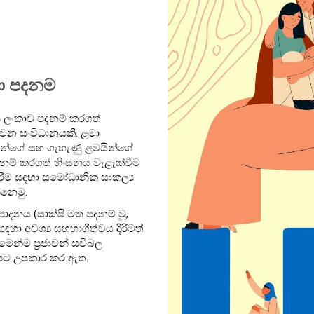
ා පදනම
ී ලංකාව පදනම් කරගත්
ොවන සංවිධානයකි. ළමා
තාවන්ගේ සහ ගැහැණු ළමයින්ගේ
 පදනම් කරගත් හිංසනය වැළැක්වීම
කිරීම සඳහා සමෝධානික සාකල්‍ය
්නෙමු.
දනය (සාක්ෂි මත පදනම් වූ,
ඳහා අවශ්‍ය සහභාගීත්වය දිරිමත්
ෙන්ම ප්‍රජාවන් සවිබල
 අපට උපකාර කර ඇත.