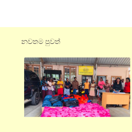
නවතම පුවත්