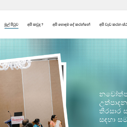
මුල් පිටුව
අපි කවුද ?
අපි හොඳම දේ කරන්නේ
අපි වැඩ කරන ස්
නවෝත්ප
උත්පාදන
තිරසාර 
සඳහා සමා