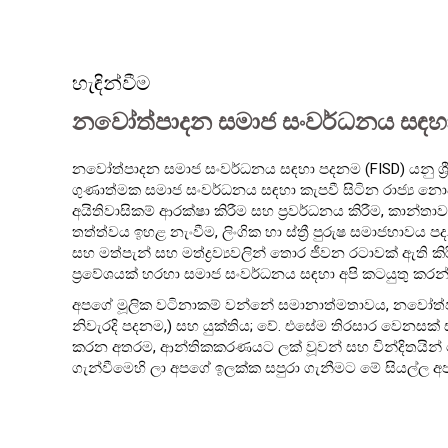
හැඳින්වීම
නවෝත්පාදන සමාජ සංවර්ධනය සඳහ
නවෝත්පාදන සමාජ සංවර්ධනය සඳහා පදනම (FISD) යනු ශ්‍ර
ගුණාත්මක සමාජ සංවර්ධනය සඳහා කැපවී සිටින රාජ්‍ය න
අයිතිවාසිකම් ආරක්ෂා කිරීම සහ ප්‍රවර්ධනය කිරීම, කාන්
තත්ත්වය ඉහළ නැංවීම, ලිංගික හා ස්ත්‍රී පුරුෂ සමාජභාවය
සහ මත්පැන් සහ මත්ද්‍රව්‍යවලින් තොර ජීවන රටාවක් ඇති 
ප්‍රවේශයක් හරහා සමාජ සංවර්ධනය සඳහා අපි කටයුතු කරන
අපගේ මූලික වටිනාකම් වන්නේ සමානාත්මතාවය, නවෝත්පා
නිවැරදි පදනම,) සහ යුක්තිය; වේ. එසේම තිරසාර වෙනසක් ස
කරන අතරම, ආන්තිකකරණයට ලක් වූවන් සහ වින්දිතයින් ම
ගැන්වීමෙහි ලා අපගේ ඉලක්ක සපුරා ගැනීමට මේ සියල්ල