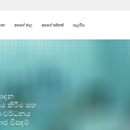
ථාන
අපගේ ජාල
අපගේ සම්පත්
ගැලරිය
ාදන
ය කිරීම සහ
සංවර්ධනය
ජ විසඳුම්