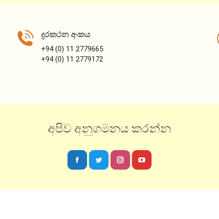
BUD Forum – නව්‍යෝත්පාද සමාජ සංවර්ධන
පදනම (FISD) විසින් සත්කාරකත්වය සපයන ලද
දුරකථන අංකය
ශ්‍රී ලංකාවේ ආරම්භක BUD සංසදය
+94 (0) 11 2779665
January 16, 2024
+94 (0) 11 2779172
අපිව අනුගමනය කරන්න
Facebook
Twitter
Instagram
YouTube