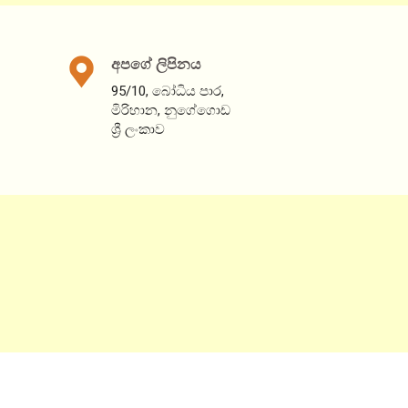
මානුෂීය හදිසි ප්‍රතිචාරය – ශ්‍රී ලංකාවේ දකුණු
පළාතේ, මාතර දිස්ත්‍රික්කය තුළ ගංවතුරෙන්
අපගේ ලිපිනය
පත්වූවන්ට ආධාර ලබා දීම විපතට
95/10, බෝධිය පාර,
January 16, 2024
මිරිහාන, නුගේගොඩ
ශ්‍රී ලංකාව