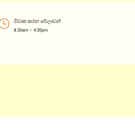
ජාතික ළමා සභාව – නොවැම්බර් 2023
November 30, 2023
විවෘත කරන වේලාවන්
8.30am – 4.30pm