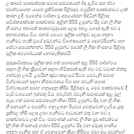
ලංකාවේ සෘණාත්මක සමාජ සම්මතයන් බිඳ දැමීම සහ ඒවා
පවත්වාගෙන යාමේ ප්‍රතිවිපාක පිළිබඳව ගැඹුරින් සාකච්ඡාවට ලක්
කරන ලදී. එමෙන්ම වාර්තා වූ අපයෝජන සිද්ධීන් පිළිබඳ
සවිස්තරාත්මක සාකච්ඡාව තුළින් පිරිමි ළමුන්ට සිදු වන ලිංගික
හිංසනය ඉතාමත් කණගාටුදායක ලෙස ඉහළ ගොස් ඇති බව ද
අනාවරණය විය. එනම් මෙයට මූලික හේතුව ලෙස හඳුනා
ගැනීමට හැකි වූයේ දරුවන්ට, විශේෂයෙන් ම දෙමව්පියන්ට සහ
සේවා සපයන්නන්ට පිරිමි ළමුන්ට එරෙහි ලිංගික හිංසනය පිළිබඳ
මූලික අවබෝධයක් නොමැතිකමයි.
පුරුෂාධිපත්‍යය මූලික කර ගත් සමාජයන් තුළ පිරිමි පාර්ශ්වය
සඳහා ලිංගික ක්‍රියාවන් සඳහා හිමිකමක් ඇති බව වඩ වඩාත් ඒත්තු
ගන්වනු ලබයි. ළමයින් කුඩා කාලයේ සිටම මෙවැනි සමාජ
විශ්වාසයන් සඳහා නිරාවරණය වීම සහ එවැනි සමාජ
විශ්වාසයන් සමඟ ගනුදෙනු කිරීම පිළිබඳව ද, මෙම සාකච්ඡාවේ දී
වැඩි වශයෙන් ඉස්මතු විය. එබැවින්, එවැනි සමාජයක් තුළ මුල්
බැස ගත් සමාජ සම්මතයන් නිසා පිරිමි ළමුන්ට සිදු වන ලිංගික
හිංසනයන් ට එරෙහිව ගනු ලබන පියවර වෙනුවෙන් ලැබිය යුතු
ප්‍රතිඵල නිසි ලෙස ලබා ගැනීමට බාධාවන් මතු වන බව ද
සාකච්ඡාවට ලක් විය. එපමණක් නොව ලිංගික ප්‍රචණ්ඩත්වය
(ලිංගික හිංසනය) හරහා පිරිමි ළමුන්ට සිදු වන දරුණු හානිය
හඳුනා ගැනීම සහ ඒ වෙනුවෙන් ක්‍රියා කිරීමට වඩා එය ඔවුන්ගේ