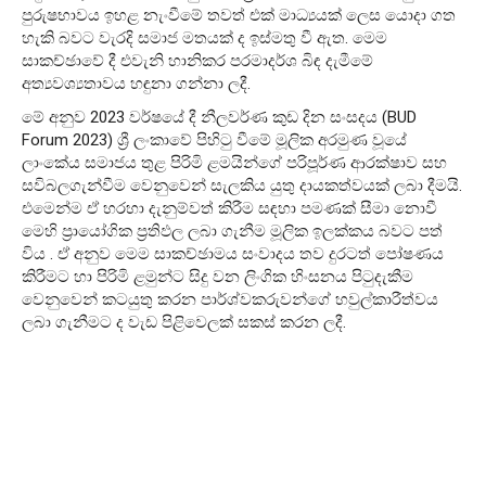
පුරුෂභාවය ඉහළ නැංවීමේ තවත් එක් මාධ්‍යයක් ලෙස යොදා ගත
හැකි බවට වැරදි සමාජ මතයක් ද ඉස්මතු වී ඇත. මෙම
සාකච්ඡාවේ දී එවැනි හානිකර පරමාදර්ශ බිඳ දැමීමේ
අත්‍යවශ්‍යතාවය හඳුනා ගන්නා ලදී.
මේ අනුව 2023 වර්ෂයේ දී නීලවර්ණ කුඩ දින සංසදය (BUD
Forum 2023) ශ්‍රී ලංකාවේ පිහිටු වීමේ මූලික අරමුණ වූයේ
ලාංකේය සමාජය තුළ පිරිමි ළමයින්ගේ පරිපූර්ණ ආරක්ෂාව සහ
සවිබලගැන්වීම වෙනුවෙන් සැලකිය යුතු දායකත්වයක් ලබා දීමයි.
එමෙන්ම ඒ හරහා දැනුම්වත් කිරීම සඳහා පමණක් සීමා නොවී
මෙහි ප්‍රායෝගික ප්‍රතිඵල ලබා ගැනීම මූලික ඉලක්කය බවට පත්
විය . ඒ අනුව මෙම සාකච්ඡාමය සංවාදය තව දුරටත් පෝෂණය
කිරීමට හා පිරිමි ළමුන්ට සිදු වන ලිංගික හිංසනය පිටුදැකීම
වෙනුවෙන් කටයුතු කරන පාර්ශ්වකරුවන්ගේ හවුල්කාරීත්වය
ලබා ගැනීමට ද වැඩ පිළිවෙලක් සකස් කරන ලදී.