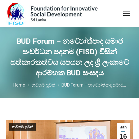
BUD Forum – නව්‍යෝත්පාද සමාජ
සංවර්ධන පදනම (FISD) විසින්
සත්කාරකත්වය සපයන ලද ශ්‍රී ලංකාවේ
ආරම්භක BUD සංසදය
You are here:
Home
නවතම පුවත්
BUD Forum – නව්‍යෝත්පාද සමාජ…
නවතම පුවත්
Jan
16