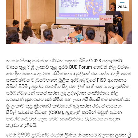
2024
නව්‍යෝත්පාද සමාජ සංවර්ධන පදනම විසින් 2023 දෙසැම්බර්
මාසය තුළ දී ශ්‍රී ලංකාව තුළ ප්‍රථම BUD Forum හෙවත් නීල වර්ණ
කුඩ දින සංසදය ආරම්භ කිරීම සදහා මූලිකත්වය ගන්නා ලදී. මෙම
සාකච්ඡාමය වැඩසටහනේ මූලික අරමුණු වූයේ FISD ආයතනය
විසින් පිරිමි ළමුන්ට එරෙහිව සිදු වන ලිංගික හිංසනය වැළැක්වීම
සම්බන්ධයෙන් සකස් කරන ලද උද්දේශන සංක්ෂිප්තය නිල
වශයෙන් ප්‍රකාශයට පත් කිරීම සහ ළමා අයිතිවාසිකම් සම්බන්ධව
ශ්‍රි ලංකාව තුළ ක්‍රියාකාරී කාර්යයක් ඉටු කරන රජයේ ආයතන,
සිවිල් සමාජ සංවිධාන (CSOs), ඇතුළත් කරමින් ඔවුන් ප්‍රධාන
පාර්ශ්වකරුවන් ලෙස මෙම සාකච්ඡාමය වැඩසටහන සඳහා
කැඳවා ගැනීමයි.
මෙහි දී පිරිමි ළමයින්ට එරෙහි ලිංගික හිංසනයට බලපානු ලබන ශ්‍රී